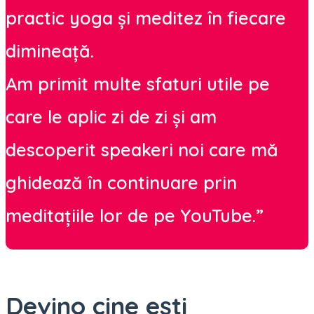
practic yoga și meditez în fiecare
dimineață.
Am primit multe sfaturi utile pe
care le aplic zi de zi și am
descoperit speakeri noi care mă
ghidează în continuare prin
meditațiile lor de pe YouTube.”
Devino cine ești