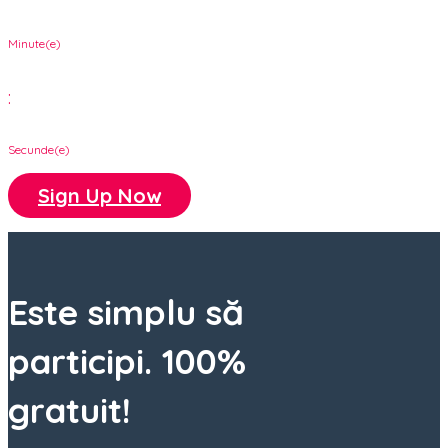
Minute(e)
:
Secunde(e)
Sign Up Now
Este simplu să
participi.
100%
gratuit!