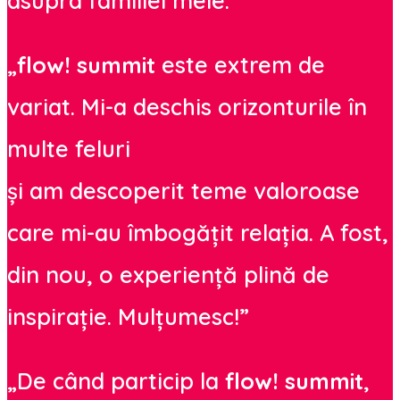
asupra familiei mele.”
„
flow! summit
este extrem de
variat. Mi-a deschis orizonturile în
multe feluri
și am descoperit teme valoroase
care mi-au îmbogățit relația. A fost,
din nou, o experiență plină de
inspirație. Mulțumesc!”
„De când particip la
flow! summit
,