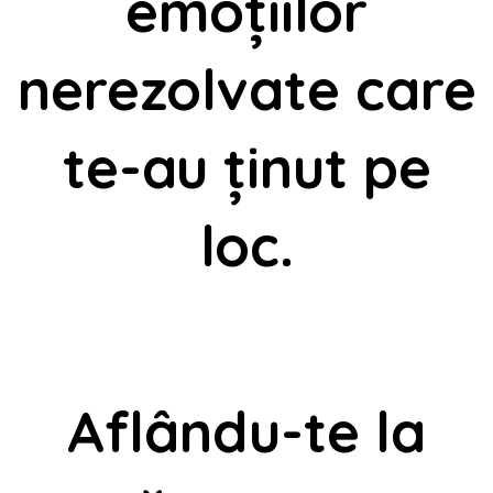
emoțiilor
nerezolvate care
te-au ținut pe
loc.

Aflându-te la