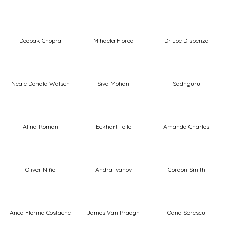
Deepak Chopra
Mihaela Florea
Dr Joe Dispenza
Neale Donald Walsch
Siva Mohan
Sadhguru
Alina Roman
Eckhart Tolle
Amanda Charles
Oliver Niño
Andra Ivanov
Gordon Smith
Anca Florina Costache
James Van Praagh
Oana Sorescu