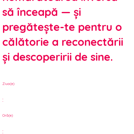
să înceapă — și
pregătește-te pentru o
călătorie a reconectării
și descoperirii de sine.
Ziua(e)
:
Oră(e)
: