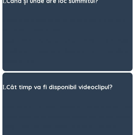
Când și unde are loc summitul?
Summitul este 100% online, astfel că te poți bucura de el
din confortul propriei case.
După confirmarea înscrierii, vei primi în fiecare dimineață,
începând cu
17 noiembrie 2025
, un e-mail cu linkul către
videoclipul zilei.
Cât timp va fi disponibil videoclipul?
Ai acces gratuit la fiecare videoclip timp de
48 de ore
. Poți
urmări conținutul pe computer, telefon, laptop sau tabletă.
După summit, vei avea posibilitatea să achiziționezi