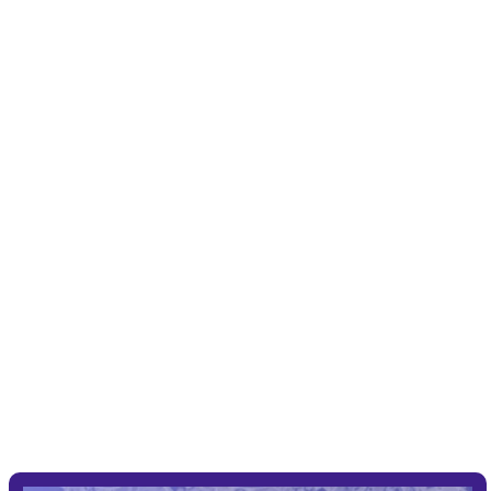
17 | noiembrie | 2025
Cel mai mare
eveniment de
transformare
personală al anului!