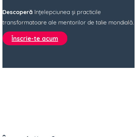
Descoperă
înțelepciunea și practicile
transformatoare ale mentorilor de talie mondială.
Înscrie-te acum