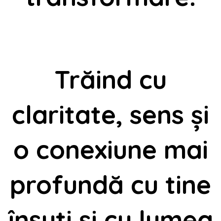

Trăind cu
claritate, sens și
o conexiune mai
profundă cu tine
însuți și cu lumea