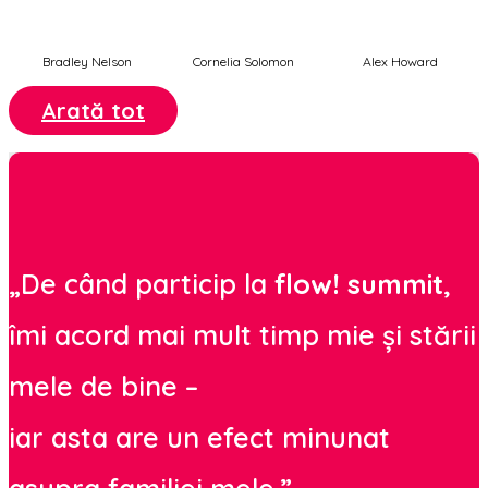
Bradley Nelson
Cornelia Solomon
Alex Howard
Arată tot
„De când particip la
flow! summit
,
îmi acord mai mult timp mie și stării
mele de bine –
iar asta are un efect minunat