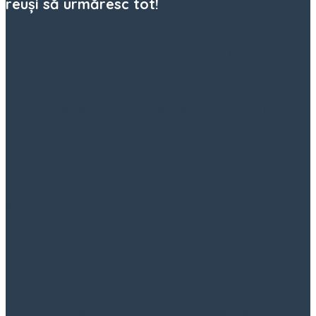
reuși să urmăresc tot!
Știm că, având atât de mult conținut video și audio, este
aproape imposibil să parcurgi totul în cele 7 zile.
Ne dorim însă să îți oferim un adevărat „bufet” de conținut
– cu cei mai buni speakeri și mentori din lume – astfel încât
să poți alege ceea ce rezonează cel mai mult cu tine.
În felul acesta, îți creezi propria ta cale de explorare
spirituală.
Pentru a-ți fi mai ușor să alegi, îți vom oferi o scurtă
descriere pentru fiecare video.
Îți recomandăm să asculți sau să urmărești
primele 2–3
minute
, ca să simți dacă acel conținut te atrage.